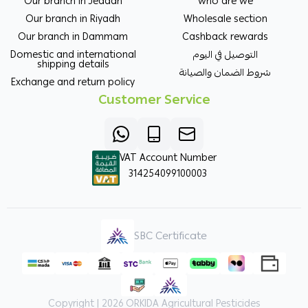
Our branch in Jeddah
who are we
Our branch in Riyadh
Wholesale section
Our branch in Dammam
Cashback rewards
Domestic and international
التوصيل في اليوم
shipping details
شروط الضمان والصيانة
Exchange and return policy
Customer Service
VAT Account Number
314254099100003
SBC Certificate
Copyright | 2026
ORKIDA Agricultural Pesticides