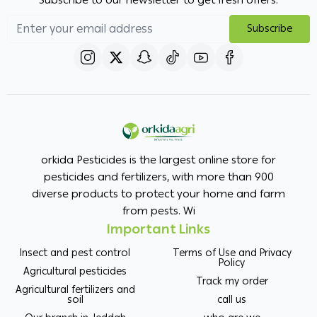
Subscribe to our newsletter to get fresh offers.
Subscribe
orkida Pesticides is the largest online store for
pesticides and fertilizers, with more than 900
diverse products to protect your home and farm
from pests. Wi
Important Links
Insect and pest control
Terms of Use and Privacy
Policy
Agricultural pesticides
Track my order
Agricultural fertilizers and
soil
call us