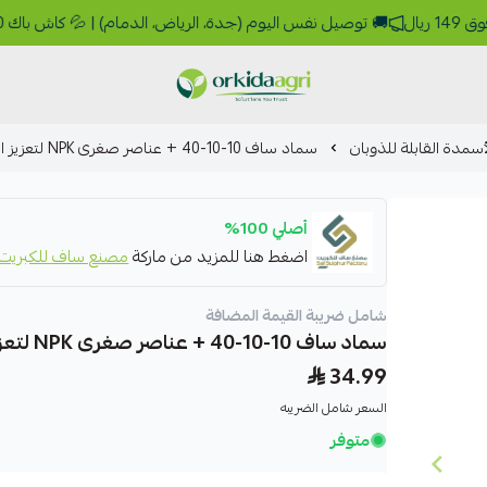
🚚 توصيل نفس اليوم (جدة، الرياض، الدمام) | 💦 كاش باك 10% رصيد يرجع لك | 🚛 شحن 9 ريال 🎁 مجاني فوق 149 ريال
أوركيدا للمبيدات الزراعية
أسمدة القابلة للذوبان
سماد ساف 10-10-40 + عناصر صغرى NPK لتعزيز التزهير والإثمار 1 كجم
أصلي 100%
اضغط هنا للمزيد من ماركة
مصنع ساف للكبريت |  Sulphur
شامل ضريبة القيمة المضافة
سماد ساف 10-10-40 + عناصر صغرى NPK لتعزيز التزهير والإثمار 1 كجم
34.99
السعر شامل الضريبه
متوفر