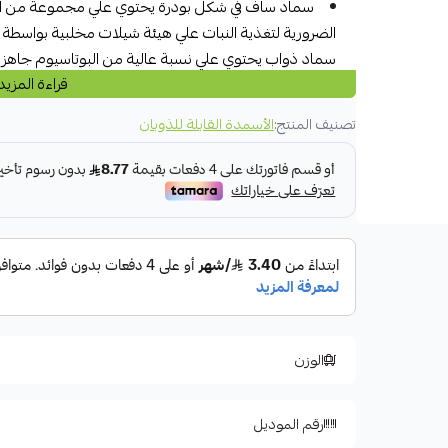
سماد ساف في شكل بودرة يحتوي علي مجموعة من الع
الضرورية لتغذية النبات علي هيئة شيلات مخلبية بواسطة ا
سماد ذواب يحتوي علي نسبة عالية من البوتاسيوم جاهز
قراءة المزيد
متوزنة من النيتروجين و الفسفور الضروريين للنبات .
المواد الفعالة :
تصنيف المنتج:
الأسمدة القابلة للذوبان
النيتروجين 10%
الفسفور 10%
بوتاسيوم 40%
عناصر صغرى
مميزات :
لتكبير الثمار
نوع النبات :
للنبات المثمر
حجم المنتج : 1 كيلو
الوزن
رقم الموديل