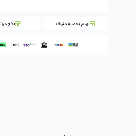
نهتم بحماية منزلك
دفع موث