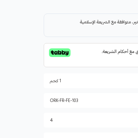
1 كجم
ORK-FR-FE-103
4