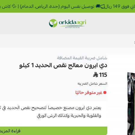
🚚 توصيل نفس اليوم (جدة، الرياض، الدمام) | 💦 كاش باك 10% رصيد يرجع لك | 🚛 شحن 9 ريال 🎁 مجاني فوق 149 
أوركيدا للمبيدات الزراعية
شامل ضريبة القيمة المضافة
دي ايرون معالج نقص الحديد 1 كيلو
115
السعر شامل الضريبه
غير متوفر حاليًا
يعتبر دي ايرون مصنع خصيصا لتصحيح نقص الحديد في كا
والقلوية والجيرية وكذلك الرش الورقي
قراءة المزيد
حديد 6%