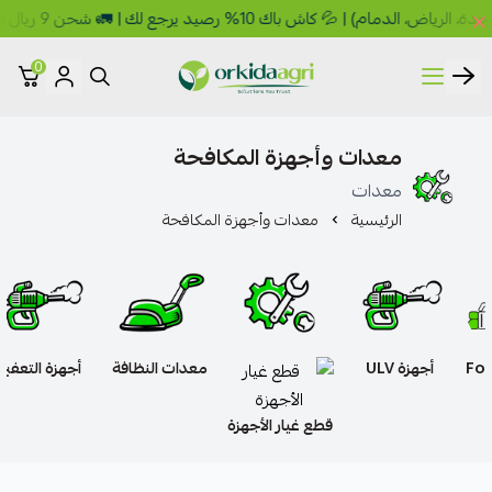
💦 كاش باك 10% رصيد يرجع لك | 🚛 شحن 9 ريال 🎁 مجاني فوق 149 ريال
0
أوركيدا للمبيدات الزراعية
معدات وأجهزة المكافحة
معدات
الرئيسية
معدات وأجهزة المكافحة
أجهزة Fogging
أجهزة ULV
معدات النظافة
أجهزة
(ضباب)
قطع غيار الأجهزة