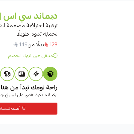
ديماند سي اس |
تركيبة احترافية مصممة للق
لحماية تدوم طويلًا
129
بدلًا من
149
متبقي على انتهاء الخصم:
راحة نومك تبدأ من هنا
تركيبة مبتكرة تقضي على البق في جم
أضف للسلة