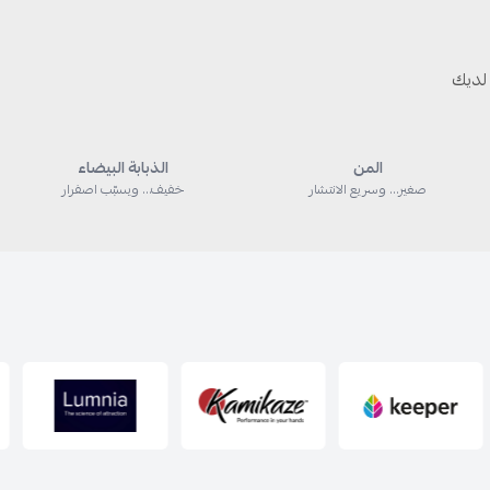
لديك
المن
الذبابة البيضاء
صغير… وسريع الانتشار
خفيف… ويسبّب اصفرار