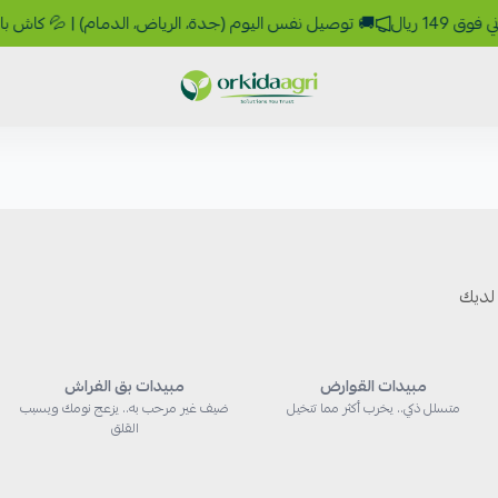
 توصيل نفس اليوم (جدة، الرياض، الدمام) | 💦 كاش باك 10% رصيد يرجع لك | 🚛 شحن 9 ريال 🎁 مجاني فوق 149 ريال
وركيدا للمبيدات الزراعية
استك
مبيدات بق الفراش
مبيدات القوارض
ضيف غير مرحب به.. يزعج نومك ويسبب
متسلل ذكي.. يخرب أكثر مما تتخيل
القلق