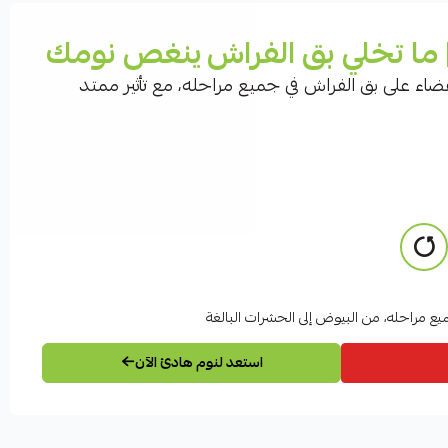
 ما تخلي بق الفراش ينغص نومك
ضاء على بق الفراش في جميع مراحله، مع تأثير ممتد
يع مراحله، من البيوض إلى الحشرات البالغة
استعد لنوم هادئ الآن