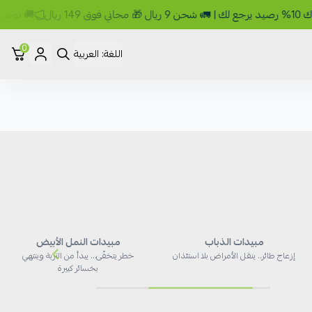
 مجاني فوق 149 ريال

0
العربية
اللغة:
أ
مبيدات النمل الأبيض
مبيدات الذباب
خطر يتخفّى… يبدأ من التربة وينتهي
إزعاج طائر.. ينقل الأمراض بلا استئذان
بخسائر كبيرة