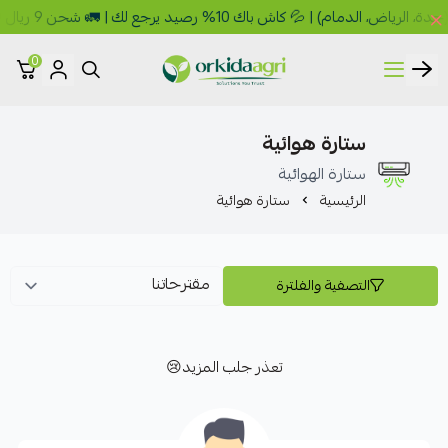
 💦 كاش باك 10% رصيد يرجع لك | 🚛 شحن 9 ريال 🎁 مجاني فوق 149 ريال
0
أوركيدا للمبيدات الزراعية
ستارة هوائية
ستارة الهوائية
الرئيسية
ستارة هوائية
التصفية والفلترة
تعذر جلب المزيد😢